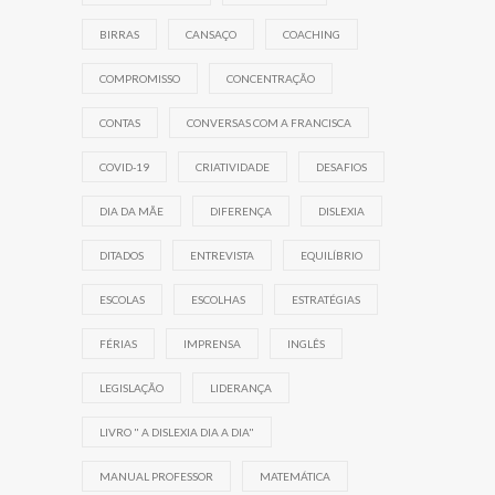
BIRRAS
CANSAÇO
COACHING
COMPROMISSO
CONCENTRAÇÃO
CONTAS
CONVERSAS COM A FRANCISCA
COVID-19
CRIATIVIDADE
DESAFIOS
DIA DA MÃE
DIFERENÇA
DISLEXIA
DITADOS
ENTREVISTA
EQUILÍBRIO
ESCOLAS
ESCOLHAS
ESTRATÉGIAS
FÉRIAS
IMPRENSA
INGLÊS
LEGISLAÇÃO
LIDERANÇA
LIVRO " A DISLEXIA DIA A DIA"
MANUAL PROFESSOR
MATEMÁTICA