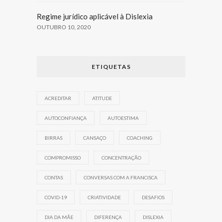
Regime jurídico aplicável à Dislexia
OUTUBRO 10, 2020
ETIQUETAS
ACREDITAR
ATITUDE
AUTOCONFIANÇA
AUTOESTIMA
BIRRAS
CANSAÇO
COACHING
COMPROMISSO
CONCENTRAÇÃO
CONTAS
CONVERSAS COM A FRANCISCA
COVID-19
CRIATIVIDADE
DESAFIOS
DIA DA MÃE
DIFERENÇA
DISLEXIA