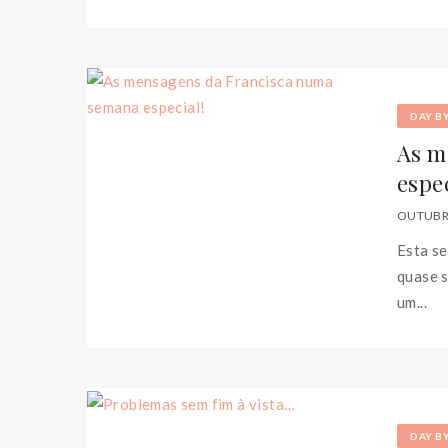
DAY B
As m
espec
OUTUBRO
Esta se
quase s
um...
DAY B