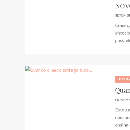
NOV
SETEMBR
Começa
anteci
passado
DAY B
Quan
NOVEMB
Estou 
neuroci
ensina-