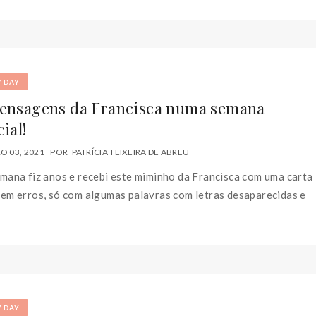
Y DAY
ensagens da Francisca numa semana
ial!
 03, 2021
POR
PATRÍCIA TEIXEIRA DE ABREU
mana fiz anos e recebi este miminho da Francisca com uma carta
em erros, só com algumas palavras com letras desaparecidas e
Y DAY