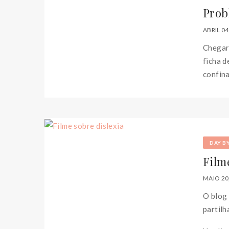
Prob
ABRIL 04
Chegara
ficha d
confina
DAY B
Film
MAIO 20
O blog 
partilh