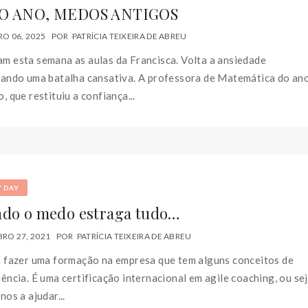
O ANO, MEDOS ANTIGOS
O 06, 2025
POR
PATRÍCIA TEIXEIRA DE ABREU
m esta semana as aulas da Francisca. Volta a ansiedade
pando uma batalha cansativa. A professora de Matemática do an
, que restituiu a confiança...
Y DAY
do o medo estraga tudo…
RO 27, 2021
POR
PATRÍCIA TEIXEIRA DE ABREU
a fazer uma formação na empresa que tem alguns conceitos de
ência. É uma certificação internacional em agile coaching, ou se
nos a ajudar...