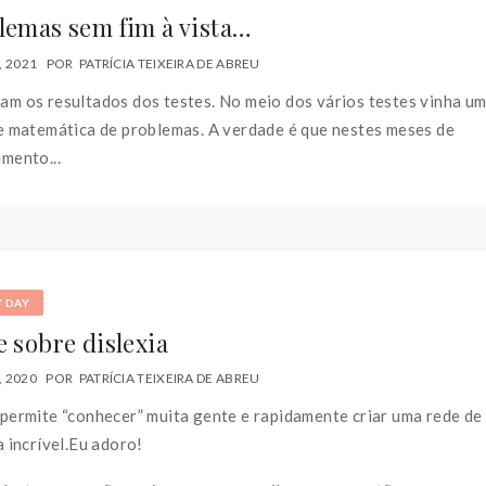
lemas sem fim à vista…
, 2021
POR
PATRÍCIA TEIXEIRA DE ABREU
m os resultados dos testes. No meio dos vários testes vinha u
e matemática de problemas. A verdade é que nestes meses de
mento...
Y DAY
e sobre dislexia
, 2020
POR
PATRÍCIA TEIXEIRA DE ABREU
permite “conhecer” muita gente e rapidamente criar uma rede de
a incrível.Eu adoro!