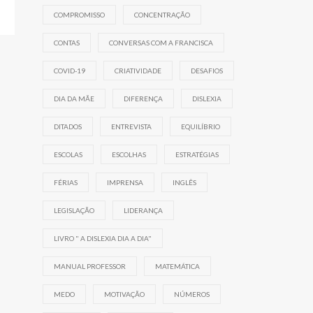
COMPROMISSO
CONCENTRAÇÃO
CONTAS
CONVERSAS COM A FRANCISCA
COVID-19
CRIATIVIDADE
DESAFIOS
DIA DA MÃE
DIFERENÇA
DISLEXIA
DITADOS
ENTREVISTA
EQUILÍBRIO
ESCOLAS
ESCOLHAS
ESTRATÉGIAS
FÉRIAS
IMPRENSA
INGLÊS
LEGISLAÇÃO
LIDERANÇA
LIVRO " A DISLEXIA DIA A DIA"
MANUAL PROFESSOR
MATEMÁTICA
MEDO
MOTIVAÇÃO
NÚMEROS