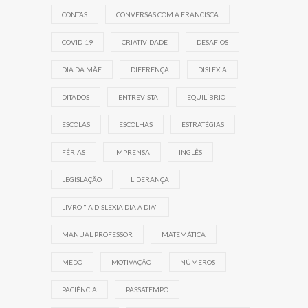
CONTAS
CONVERSAS COM A FRANCISCA
COVID-19
CRIATIVIDADE
DESAFIOS
DIA DA MÃE
DIFERENÇA
DISLEXIA
DITADOS
ENTREVISTA
EQUILÍBRIO
ESCOLAS
ESCOLHAS
ESTRATÉGIAS
FÉRIAS
IMPRENSA
INGLÊS
LEGISLAÇÃO
LIDERANÇA
LIVRO " A DISLEXIA DIA A DIA"
MANUAL PROFESSOR
MATEMÁTICA
MEDO
MOTIVAÇÃO
NÚMEROS
PACIÊNCIA
PASSATEMPO