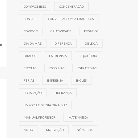
COMPROMISSO
CONCENTRAÇÃO
CONTAS
CONVERSAS COM A FRANCISCA
COVID-19
CRIATIVIDADE
DESAFIOS
ar
DIA DA MÃE
DIFERENÇA
DISLEXIA
DITADOS
ENTREVISTA
EQUILÍBRIO
ESCOLAS
ESCOLHAS
ESTRATÉGIAS
FÉRIAS
IMPRENSA
INGLÊS
LEGISLAÇÃO
LIDERANÇA
LIVRO " A DISLEXIA DIA A DIA"
MANUAL PROFESSOR
MATEMÁTICA
MEDO
MOTIVAÇÃO
NÚMEROS