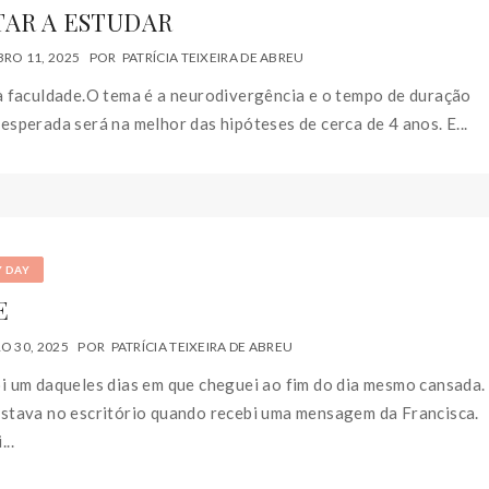
TAR A ESTUDAR
RO 11, 2025
POR
PATRÍCIA TEIXEIRA DE ABREU
à faculdade.O tema é a neurodivergência e o tempo de duração
esperada será na melhor das hipóteses de cerca de 4 anos. E...
Y DAY
E
 30, 2025
POR
PATRÍCIA TEIXEIRA DE ABREU
i um daqueles dias em que cheguei ao fim do dia mesmo cansada.
estava no escritório quando recebi uma mensagem da Francisca.
...