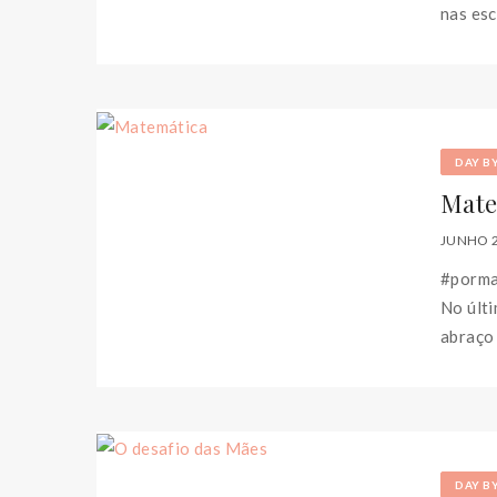
nas esc
DAY B
Mate
JUNHO 2
#porma
No últi
abraço 
DAY B