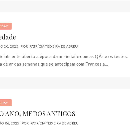
Y DAY
edade
 20, 2025
POR
PATRÍCIA TEIXEIRA DE ABREU
icialmente aberta a época da ansiedade com as QAs e os testes.
a de ar das semanas que se antecipam com Frances a...
Y DAY
O ANO, MEDOS ANTIGOS
O 06, 2025
POR
PATRÍCIA TEIXEIRA DE ABREU