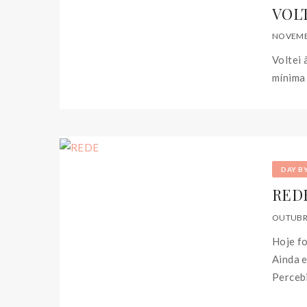
VOL
NOVEMB
Voltei 
mínima 
DAY B
RED
OUTUBRO
Hoje fo
Ainda 
Percebi