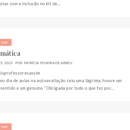
olas com a inclusão no kit de...
Y DAY
mática
5, 2025
POR
PATRÍCIA TEIXEIRA DE ABREU
isprofessoresassim
mo dia de aulas na autoavaliação caiu uma lágrima, houve um
sentido e um genuíno “Obrigada por tudo o que fez por...
Y DAY