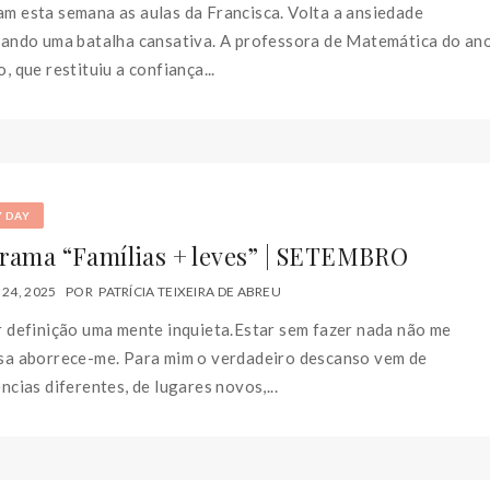
m esta semana as aulas da Francisca. Volta a ansiedade
pando uma batalha cansativa. A professora de Matemática do an
, que restituiu a confiança...
Y DAY
rama “Famílias + leves” | SETEMBRO
24, 2025
POR
PATRÍCIA TEIXEIRA DE ABREU
 definição uma mente inquieta.Estar sem fazer nada não me
sa aborrece-me. Para mim o verdadeiro descanso vem de
ncias diferentes, de lugares novos,...