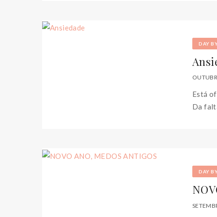
DAY B
Ansi
OUTUBRO
Está of
Da falt
DAY B
NOV
SETEMBR