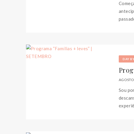
Começa
anteci
passado
DAY B
Prog
AGOSTO 
Sou por
descan
experiê