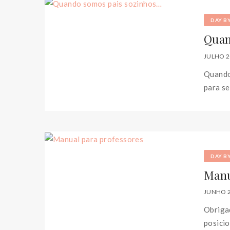
DAY B
Quan
JULHO 2
Quando 
para se
DAY B
Manu
JUNHO 2
Obrigad
posici