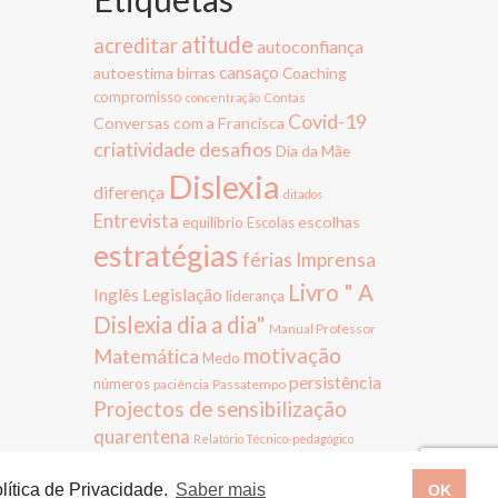
atitude
acreditar
autoconfiança
cansaço
autoestima
birras
Coaching
compromisso
Contas
concentração
Covid-19
Conversas com a Francisca
criatividade
desafios
Dia da Mãe
Dislexia
diferença
ditados
Entrevista
escolhas
equilíbrio
Escolas
estratégias
férias
Imprensa
Livro " A
Inglês
Legislação
liderança
Dislexia dia a dia"
Manual Professor
Matemática
motivação
Medo
persistência
números
paciência
Passatempo
Projectos de sensibilização
quarentena
Relatório Técnico-pedagógico
terapia
sucesso
rotina
testes
olítica de Privacidade.
Saber mais
trabalho de equipa
OK