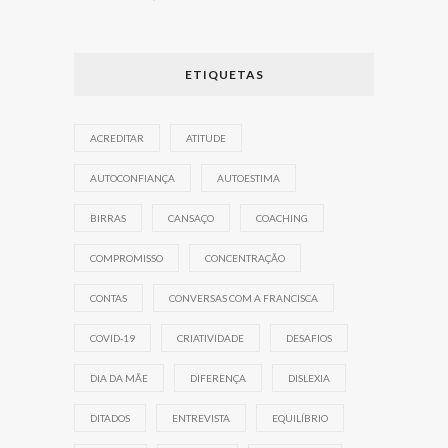
ETIQUETAS
ACREDITAR
ATITUDE
AUTOCONFIANÇA
AUTOESTIMA
BIRRAS
CANSAÇO
COACHING
COMPROMISSO
CONCENTRAÇÃO
CONTAS
CONVERSAS COM A FRANCISCA
COVID-19
CRIATIVIDADE
DESAFIOS
DIA DA MÃE
DIFERENÇA
DISLEXIA
DITADOS
ENTREVISTA
EQUILÍBRIO