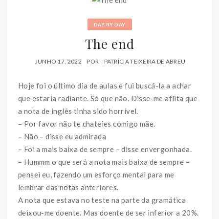
DAY BY DAY
The end
JUNHO 17, 2022
POR
PATRÍCIA TEIXEIRA DE ABREU
Hoje foi o último dia de aulas e fui buscá-la a achar
que estaria radiante. Só que não. Disse-me aflita que
a nota de inglês tinha sido horrível.
– Por favor não te chateies comigo mãe.
– Não – disse eu admirada
– Foi a mais baixa de sempre – disse envergonhada.
– Hummm o que será a nota mais baixa de sempre –
pensei eu, fazendo um esforço mental para me
lembrar das notas anteriores.
A nota que estava no teste na parte da gramática
deixou-me doente. Mas doente de ser inferior a 20%.