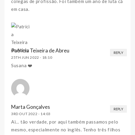
colegas de profissão. Foi também um ano de luta cá
em casa.
Patrícia Teixeira de Abreu
REPLY
25TH JUN 2022 -
18:10
Susana ❤️
Marta Gonçalves
REPLY
3RD OUT 2022 -
14:03
Ai… tão verdade, por aqui também passamos pelo
mesmo, especialmente no inglês. Tenho três filhos