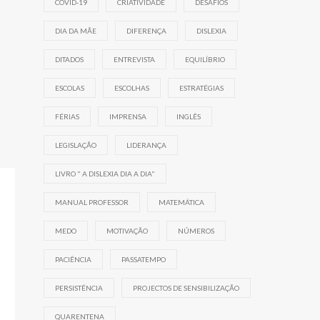
COVID-19
CRIATIVIDADE
DESAFIOS
DIA DA MÃE
DIFERENÇA
DISLEXIA
DITADOS
ENTREVISTA
EQUILÍBRIO
ESCOLAS
ESCOLHAS
ESTRATÉGIAS
FÉRIAS
IMPRENSA
INGLÊS
LEGISLAÇÃO
LIDERANÇA
LIVRO " A DISLEXIA DIA A DIA"
MANUAL PROFESSOR
MATEMÁTICA
MEDO
MOTIVAÇÃO
NÚMEROS
PACIÊNCIA
PASSATEMPO
PERSISTÊNCIA
PROJECTOS DE SENSIBILIZAÇÃO
QUARENTENA