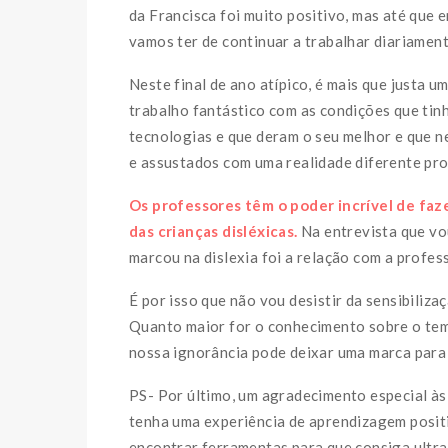
da Francisca foi muito positivo, mas até que 
vamos ter de continuar a trabalhar diariament
Neste final de ano atípico, é mais que justa
trabalho fantástico com as condições que tin
tecnologias e que deram o seu melhor e que 
e assustados com uma realidade diferente pr
Os professores têm o poder incrível de faz
das crianças disléxicas.
Na entrevista que vou
marcou na dislexia foi a relação com a profess
É por isso que não vou desistir da sensibilizaç
Quanto maior for o conhecimento sobre o tema 
nossa ignorância pode deixar uma marca para 
PS- Por último, um agradecimento especial às
tenha uma experiência de aprendizagem positi
encontrar ferramentas para que consiga ultra