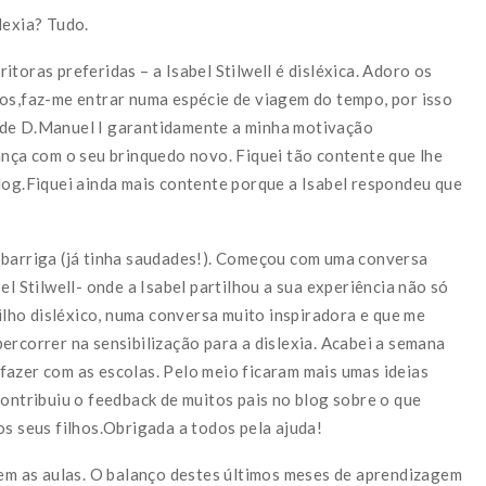
lexia? Tudo.
toras preferidas – a Isabel Stilwell é disléxica. Adoro os
pos,faz-me entrar numa espécie de viagem do tempo, por isso
 de D.Manuel I garantidamente a minha motivação
ança com o seu brinquedo novo. Fiquei tão contente que lhe
blog.Fiquei ainda mais contente porque a Isabel respondeu que
 barriga (já tinha saudades!). Começou com uma conversa
el Stilwell- onde a Isabel partilhou a sua experiência não só
lho disléxico, numa conversa muito inspiradora e que me
ercorrer na sensibilização para a dislexia. Acabei a semana
fazer com as escolas. Pelo meio ficaram mais umas ideias
contribuiu o feedback de muitos pais no blog sobre o que
os seus filhos.Obrigada a todos pela ajuda!
arem as aulas. O balanço destes últimos meses de aprendizagem