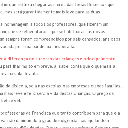
enfim que estão a chegar as merecidas férias! Sabemos que
e, mas será garantidamente mais leve para as duas.
 uma homenagem a todos os professores, que fizeram um
ham, que se reinventaram, que se habituaram as novas
nem sempre foram compreendidos por pais cansados, ansiosos
ovocada por uma pandemia inesperada.
er a diferença no sucesso das crianças e principalmente
 partilhar muito em breve, a Isabel conta que o que mais a
ora na sala de aula.
ão da dislexia, seja nas escolas, nas empresas ou nas famílias,
mais leve e feliz será a vida destas crianças. O preço da
toda a vida.
 professoras da Francisca que tanto contribuem para que ela
va, não diminuindo o grau de exigência mas ajudando a
passar as dificuldades. O meu sincero obrigada. Somos umas