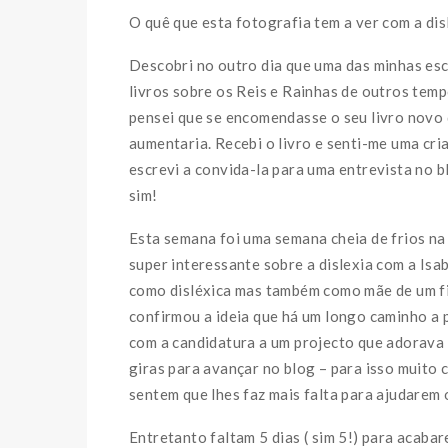
O quê que esta fotografia tem a ver com a dis
Descobri no outro dia que uma das minhas escri
livros sobre os Reis e Rainhas de outros tem
pensei que se encomendasse o seu livro novo
aumentaria. Recebi o livro e senti-me uma cri
escrevi a convida-la para uma entrevista no 
sim!
Esta semana foi uma semana cheia de frios na
super interessante sobre a dislexia com a Isab
como disléxica mas também como mãe de um fi
confirmou a ideia que há um longo caminho a p
com a candidatura a um projecto que adorava 
giras para avançar no blog – para isso muito 
sentem que lhes faz mais falta para ajudarem 
Entretanto faltam 5 dias ( sim 5!) para acab